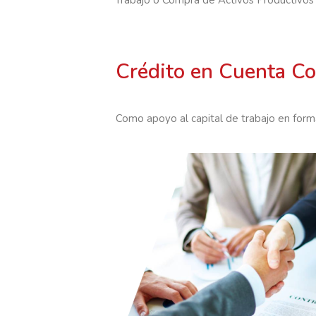
Trabajo o Compra de Activos Productivos
Crédito en Cuenta Co
Como apoyo al capital de trabajo en form