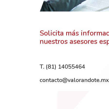
Solicita más informac
nuestros asesores es
T. (81) 14055464
contacto@valorandote.mx