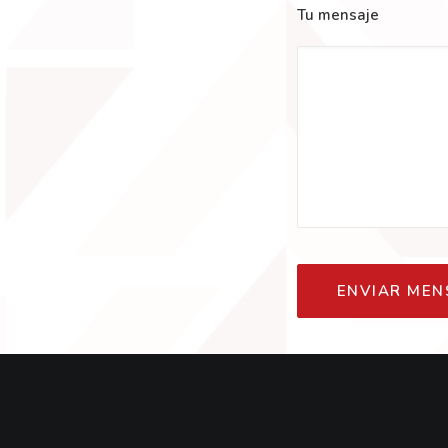
Tu mensaje