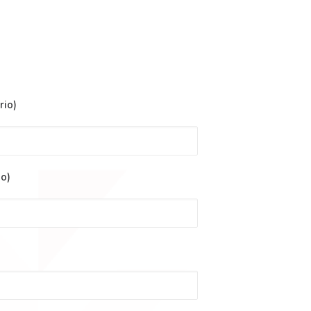
rio)
io)