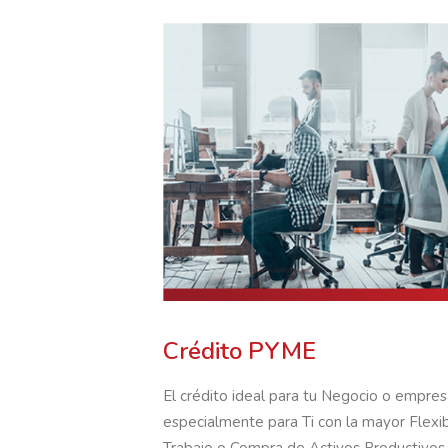
Crédito PYME
El crédito ideal para tu Negocio o empres
especialmente para Ti con la mayor Flexib