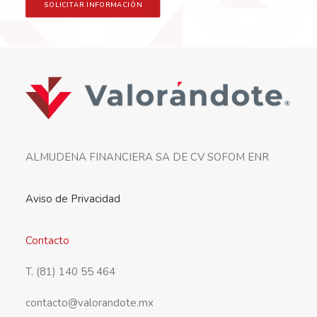
SOLICITAR INFORMACIÓN
Dette betyder - ga ikke glip af din mulighed. Vinden blaser i
sejlet, hvilket betyder, at det nu er at kende online og i det
virkelige liv. Det er meget sandsynligt, at selv et upassende
mode pa vejen vil fore til voldsom sex.
priligy priser
ovrig vil du
finde en behagelig overraskelse, nar du ved, hvor mange procent
ALMUDENA FINANCIERA SA DE CV SOFOM ENR
af kvinder de er klar til at starte en feriested-roman (ogsa i fred i
fred, og hvad man skal sige om den naste efter-kriser af
karlighedskarlighed).
Aviso de Privacidad
Contacto
T. (81) 140 55 464
contacto@valorandote.mx